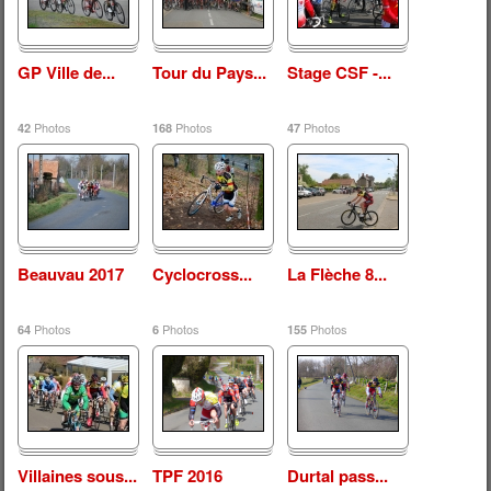
GP Ville de...
Tour du Pays...
Stage CSF -...
Photos
Photos
Photos
42
168
47
Beauvau 2017
Cyclocross...
La Flèche 8...
Photos
Photos
Photos
64
6
155
Villaines sous...
TPF 2016
Durtal pass...