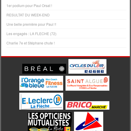
1er podium pour Paul Orsat !
RESULTAT DU WEEK-END
Une belle première pour Paul !!
Les engagés : LA FLECHE (72)
Charlie 7e et Stéphane chute !