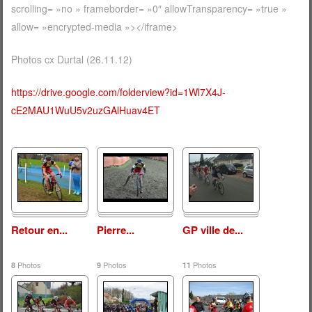
scrolling= »no » frameborder= »0″ allowTransparency= »true »
allow= »encrypted-media »></iframe>
Photos cx Durtal (26.11.12)
https://drive.google.com/folderview?id=1Wl7X4J-
cE2MAU1WuU5v2uzGAlHuav4ET
Retour en...
Pierre...
GP ville de...
Photos
Photos
Photos
8
9
11