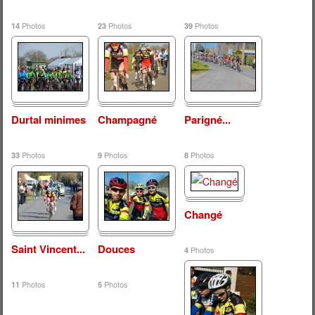
Photos
Photos
Photos
14
23
39
Durtal minimes
Champagné
Parigné...
Photos
Photos
Photos
33
9
8
Changé
Saint Vincent...
Douces
Photos
4
Photos
Photos
11
5