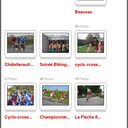
Beauvau
Photos
34
Châtellerault...
Soiréé Biking...
cyclo cross...
Photos
Photos
Photos
8
38
10
Cyclo-cross...
Championnat...
La Flèche 8...