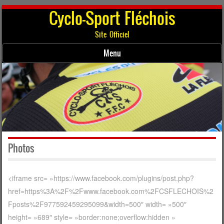
Cyclo-Sport Fléchois
Site Officiel
Menu
Skip to content
Photos
<iframe src= »https://www.facebook.com/plugins/post.php?
href=https%3A%2F%2Fwww.facebook.com%2FCSFLECHOIS%2
Fposts%2F977592459295099&width=500″ width= »500″
height= »689″ style= »border:none;overflow:hidden »