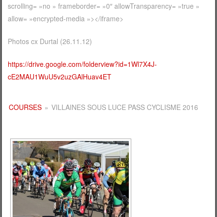
scrolling= »no » frameborder= »0″ allowTransparency= »true »
allow= »encrypted-media »></iframe>
Photos cx Durtal (26.11.12)
https://drive.google.com/folderview?id=1Wl7X4J-
cE2MAU1WuU5v2uzGAlHuav4ET
COURSES
»
VILLAINES SOUS LUCE PASS CYCLISME 2016