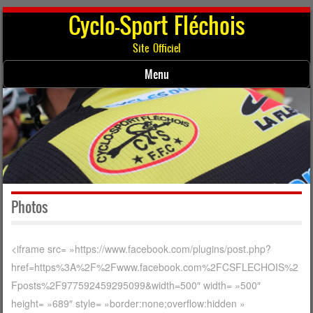
Cyclo-Sport Fléchois
Site Officiel
Menu
Skip to content
Photos
<iframe src= »https://www.facebook.com/plugins/post.php?
href=https%3A%2F%2Fwww.facebook.com%2FCSFLECHOIS%2
Fposts%2F977592459295099&width=500″ width= »500″
height= »689″ style= »border:none;overflow:hidden »