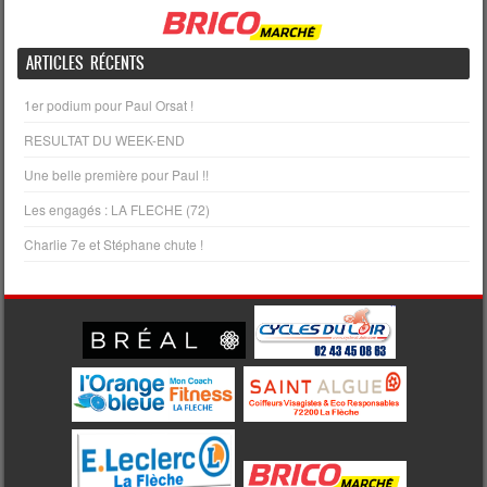
ARTICLES RÉCENTS
1er podium pour Paul Orsat !
RESULTAT DU WEEK-END
Une belle première pour Paul !!
Les engagés : LA FLECHE (72)
Charlie 7e et Stéphane chute !