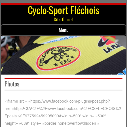
Cyclo-Sport Fléchois
Site Officiel
Menu
Skip to content
Photos
<iframe src= »https://www.facebook.com/plugins/post.php?
href=https%3A%2F%2Fwww.facebook.com%2FCSFLECHOIS%2
Fposts%2F977592459295099&width=500″ width= »500″
height= »689″ style= »border:none;overflow:hidden »