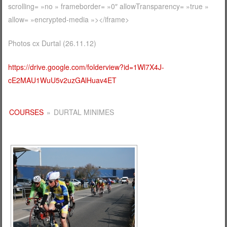
scrolling= »no » frameborder= »0″ allowTransparency= »true »
allow= »encrypted-media »></iframe>
Photos cx Durtal (26.11.12)
https://drive.google.com/folderview?id=1Wl7X4J-
cE2MAU1WuU5v2uzGAlHuav4ET
COURSES
»
DURTAL MINIMES