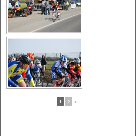
1
2
►