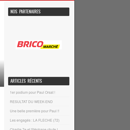
NOS PARTENAIRES
ARTICLES RÉCENTS
1er podium pour Paul Orsat !
RESULTAT DU WEEK-END
Une belle première pour Paul !!
Les engagés : LA FLECHE (72)
Charlie 7e et Stéphane chute !