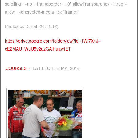
scrolling= »no » frameborder= »0″ allowTransparency= »true »
allow= »encrypted-media »></iframe>
Photos cx Durtal (26.11.12)
https://drive.google.com/folderview?id=1Wl7X4J-
cE2MAU1WuU5v2uzGAlHuav4ET
COURSES
»
LA FLÈCHE 8 MAI 2016