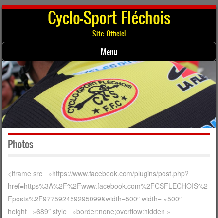
Cyclo-Sport Fléchois
Site Officiel
Menu
Skip to content
Photos
<iframe src= »https://www.facebook.com/plugins/post.php?
href=https%3A%2F%2Fwww.facebook.com%2FCSFLECHOIS%2
Fposts%2F977592459295099&width=500″ width= »500″
height= »689″ style= »border:none;overflow:hidden »