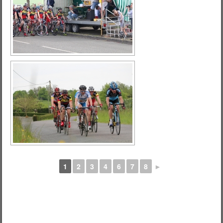
1
2
3
4
6
7
8
►