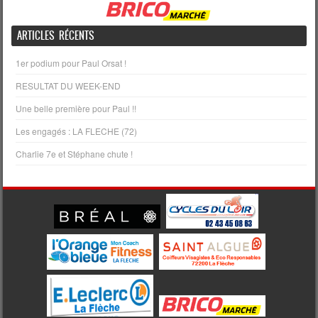
ARTICLES RÉCENTS
1er podium pour Paul Orsat !
RESULTAT DU WEEK-END
Une belle première pour Paul !!
Les engagés : LA FLECHE (72)
Charlie 7e et Stéphane chute !