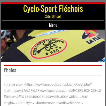
Cyclo-Sport Fléchois
Site Officiel
Menu
Skip to content
Photos
<iframe src= »https://www.facebook.com/plugins/post.php?
href=https%3A%2F%2Fwww.facebook.com%2FCSFLECHOIS%2
Fposts%2F977592459295099&width=500″ width= »500″
height= »689″ style= »border:none;overflow:hidden »