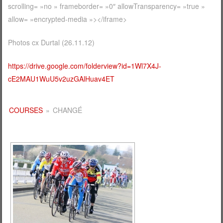
scrolling= »no » frameborder= »0″ allowTransparency= »true »
allow= »encrypted-media »></iframe>
Photos cx Durtal (26.11.12)
https://drive.google.com/folderview?id=1Wl7X4J-
cE2MAU1WuU5v2uzGAlHuav4ET
COURSES
»
CHANGÉ