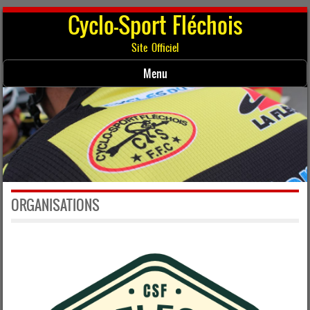
Cyclo-Sport Fléchois
Site Officiel
Menu
Skip to content
ORGANISATIONS