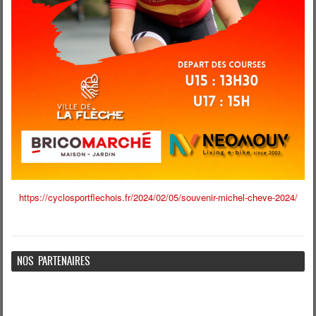
https://cyclosportflechois.fr/2024/02/05/souvenir-michel-cheve-2024/
NOS PARTENAIRES