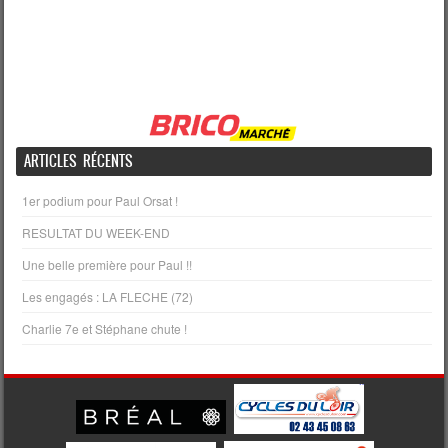
ARTICLES RÉCENTS
1er podium pour Paul Orsat !
RESULTAT DU WEEK-END
Une belle première pour Paul !!
Les engagés : LA FLECHE (72)
Charlie 7e et Stéphane chute !