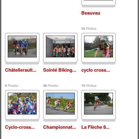
Beauvau
Photos
34
Châtellerault...
Soiréé Biking...
cyclo cross...
Photos
Photos
Photos
8
38
10
Cyclo-cross...
Championnat...
La Flèche 8...