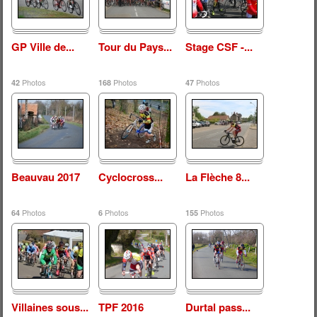
GP Ville de...
Tour du Pays...
Stage CSF -...
Photos
Photos
Photos
42
168
47
Beauvau 2017
Cyclocross...
La Flèche 8...
Photos
Photos
Photos
64
6
155
Villaines sous...
TPF 2016
Durtal pass...