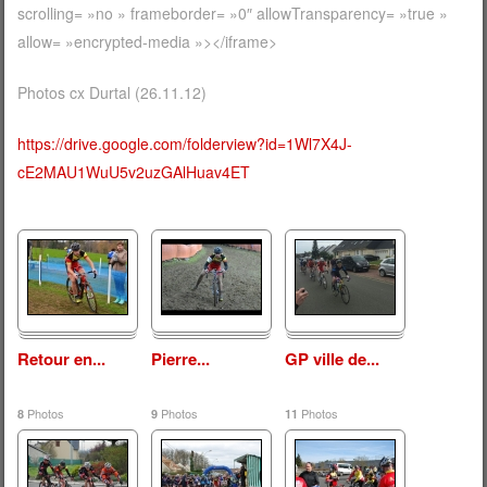
scrolling= »no » frameborder= »0″ allowTransparency= »true »
allow= »encrypted-media »></iframe>
Photos cx Durtal (26.11.12)
https://drive.google.com/folderview?id=1Wl7X4J-
cE2MAU1WuU5v2uzGAlHuav4ET
Retour en...
Pierre...
GP ville de...
Photos
Photos
Photos
8
9
11