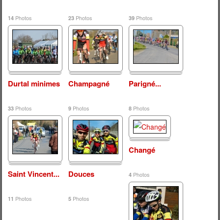
Photos
Photos
Photos
14
23
39
Durtal minimes
Champagné
Parigné...
Photos
Photos
Photos
33
9
8
Changé
Saint Vincent...
Douces
Photos
4
Photos
Photos
11
5