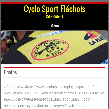
Cyclo-Sport Fléchois
Site Officiel
Menu
Skip to content
Photos
<iframe src= »https://www.facebook.com/plugins/post.php?
href=https%3A%2F%2Fwww.facebook.com%2FCSFLECHOIS%2
Fposts%2F977592459295099&width=500″ width= »500″
height= »689″ style= »border:none;overflow:hidden »