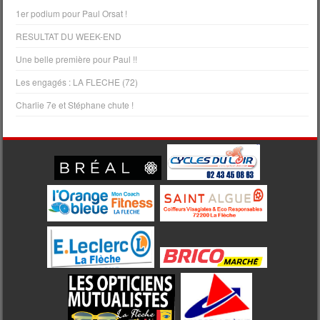
1er podium pour Paul Orsat !
RESULTAT DU WEEK-END
Une belle première pour Paul !!
Les engagés : LA FLECHE (72)
Charlie 7e et Stéphane chute !