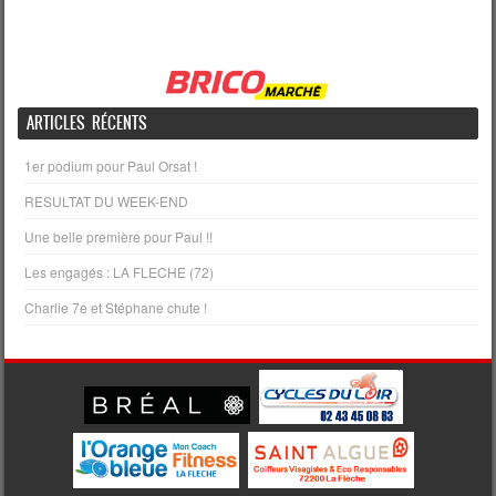
ARTICLES RÉCENTS
1er podium pour Paul Orsat !
RESULTAT DU WEEK-END
Une belle première pour Paul !!
Les engagés : LA FLECHE (72)
Charlie 7e et Stéphane chute !