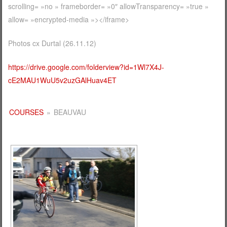
scrolling= »no » frameborder= »0″ allowTransparency= »true »
allow= »encrypted-media »></iframe>
Photos cx Durtal (26.11.12)
https://drive.google.com/folderview?id=1Wl7X4J-
cE2MAU1WuU5v2uzGAlHuav4ET
COURSES
»
BEAUVAU