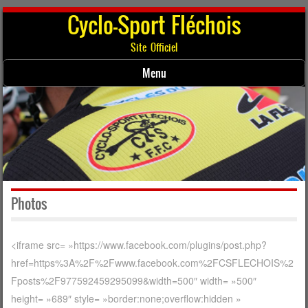
Cyclo-Sport Fléchois
Site Officiel
Menu
Skip to content
Photos
<iframe src= »https://www.facebook.com/plugins/post.php?
href=https%3A%2F%2Fwww.facebook.com%2FCSFLECHOIS%2
Fposts%2F977592459295099&width=500″ width= »500″
height= »689″ style= »border:none;overflow:hidden »