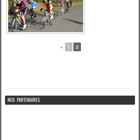
◄
1
2
NOS PARTENAIRES