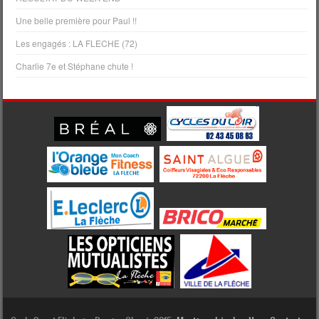
Une belle première pour Paul !!
Les engagés : LA FLECHE (72)
Charlie 7e et Stéphane chute !