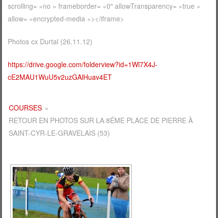
scrolling= »no » frameborder= »0″ allowTransparency= »true »
allow= »encrypted-media »></iframe>
Photos cx Durtal (26.11.12)
https://drive.google.com/folderview?id=1Wl7X4J-
cE2MAU1WuU5v2uzGAlHuav4ET
COURSES
»
RETOUR EN PHOTOS SUR LA 8ÉME PLACE DE PIERRE À
SAINT-CYR-LE-GRAVELAIS (53)