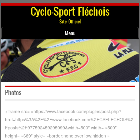
Cyclo-Sport Fléchois
Site Officiel
Menu
Skip to content
Photos
<iframe src= »https://www.facebook.com/plugins/post.php?
href=https%3A%2F%2Fwww.facebook.com%2FCSFLECHOIS%2
Fposts%2F977592459295099&width=500″ width= »500″
height= »689″ style= »border:none;overflow:hidden »