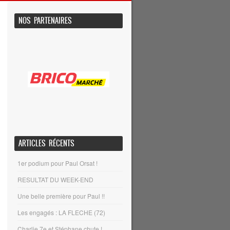
NOS PARTENAIRES
ARTICLES RÉCENTS
1er podium pour Paul Orsat !
RESULTAT DU WEEK-END
Une belle première pour Paul !!
Les engagés : LA FLECHE (72)
Charlie 7e et Stéphane chute !