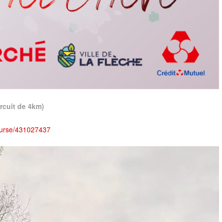
ircuit de 4km)
ourse/431027437