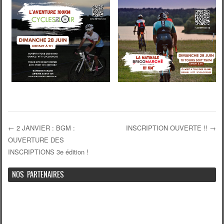
←
2 JANVIER : BGM :
INSCRIPTION OUVERTE !!
→
OUVERTURE DES
Navigation de l'article
INSCRIPTIONS 3e édition !
NOS PARTENAIRES