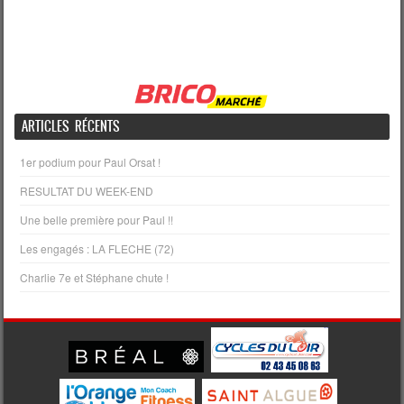
ARTICLES RÉCENTS
1er podium pour Paul Orsat !
RESULTAT DU WEEK-END
Une belle première pour Paul !!
Les engagés : LA FLECHE (72)
Charlie 7e et Stéphane chute !