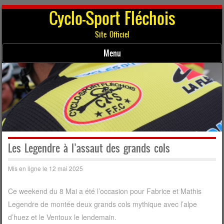
Cyclo-Sport Fléchois
Site Officiel
Menu
Skip to content
Les Legendre à l’assaut des grands cols
Mis en ligne le 12 mai 2025
Ce weekend du 8 Mai a été l’occasion pour Fabrice et Mathis
Legendre de montée deux grands cols mythique avec l’alpe
d’huez et le Ventoux le lendemain.