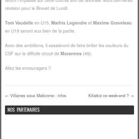
feront l’impasse sur cette course afin de favoriser leurs dernières
révision pour le Brevet de Lundi.
Tom Vaudelle
en U15,
Mathis Legendre
et
Maxime Graveleau
en U19 seront eux bien de la partie.
Avec des ambitions, il essaieront de faire briller les couleurs du
CSF sur le difficile circuit de
Morannes
(49).
Allez les encouragers !!
←
Villaines sous Malicorne : infos
Kifaikoi ce week-end ?
→
Navigation de l'article
NOS PARTENAIRES