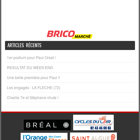
ARTICLES RÉCENTS
1er podium pour Paul Orsat !
RESULTAT DU WEEK-END
Une belle première pour Paul !!
Les engagés : LA FLECHE (72)
Charlie 7e et Stéphane chute !